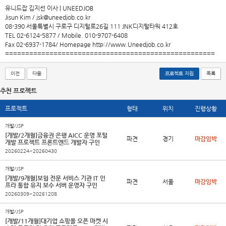
유니드잡 김지선 이사 | UNEEDJOB
Jisun Kim / jsk@uneedjob.co.kr
08-390 서울특별시 구로구 디지털로26길 111 JNK디지털타워 412호
TEL 02-6124-5877 / Mobile. 010-9707-6408
Fax 02-6937-1784/ Homepage http://www.Uneedjob.co.kr
====================================================
이전
다음
프로젝트 지원
목록
추천 프로젝트
프로젝트
형태
위치
진행상황
개발/JSP
[개발/2개월]금융권 은행 AICC 운영 포털
파견
경기
마감임박
개발 프로젝트 프론트엔드 개발자 구인
20260224~20260430
개발/JSP
[개발/9개월]보험 전문 서비스 기관 IT 인
파견
서울
마감임박
프라 통합 유지 보수 서버 운영자 구인
20260309~20261208
개발/JSP
[개발/11개월]대기업 쇼핑몰 오픈 마켓 시