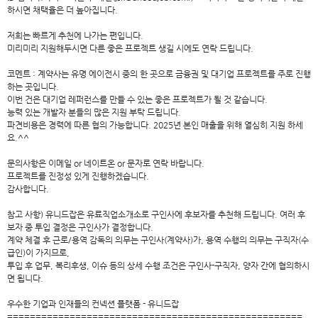
하시면 채택율은 더 높아집니다.
저희는 빠르게 추천에 나가는 편입니다.
미리미리 지원해두시면 다른 좋은 프로젝트 생길 시에도 연락 드립니다.
코멘트 : 계약사는 유명 에이전시 중의 한 곳으로 금융권 및 대기업 프로젝트를 주로 진행
하는 곳입니다.
이번 건은 대기업 레퍼런스를 만들 수 있는 좋은 프로젝트가 될 것 같습니다.
능력 있는 개발자 분들의 많은 지원 부탁 드립니다.
파견비용은 경력에 따른 협의 가능합니다. 2025년 본인 매출을 위해 열심히 지원 하세
요.^^
문의사항은 이메일 or 네이트온 or 문자로 연락 바랍니다.
프로젝트를 진정성 있게 진행하겠습니다.
감사합니다.
참고 사항) 유니드잡은 유료직업소개소로 구인사에 후보자를 추천해 드립니다. 여러 후
보자 중 투입 결정은 구인사가 결정합니다.
계약 체결 후 근로/용역 감독의 의무는 구인사(계약사)가, 용역 수행의 의무는 구직자(수
급인)이 가지므로,
투입 후 업무, 복리후생, 이슈 등의 상세 수행 조건은 구인사-구직자, 양자 간에 협의하시
면 됩니다.
우수한 기업과 인재들의 컨넥션 플랫폼 - 유니드잡
====================================================