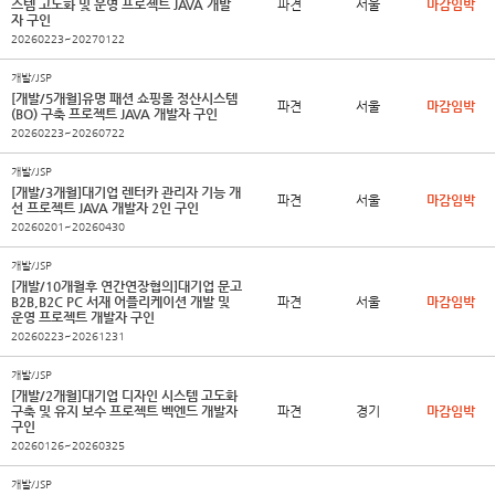
스템 고도화 및 운영 프로젝트 JAVA 개발
파견
서울
마감임박
자 구인
20260223~20270122
개발/JSP
[개발/5개월]유명 패션 쇼핑몰 정산시스템
파견
서울
마감임박
(BO) 구축 프로젝트 JAVA 개발자 구인
20260223~20260722
개발/JSP
[개발/3개월]대기업 렌터카 관리자 기능 개
파견
서울
마감임박
선 프로젝트 JAVA 개발자 2인 구인
20260201~20260430
개발/JSP
[개발/10개월후 연간연장협의]대기업 문고
B2B,B2C PC 서재 어플리케이션 개발 및
파견
서울
마감임박
운영 프로젝트 개발자 구인
20260223~20261231
개발/JSP
[개발/2개월]대기업 디자인 시스템 고도화
구축 및 유지 보수 프로젝트 벡엔드 개발자
파견
경기
마감임박
구인
20260126~20260325
개발/JSP