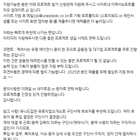
지원가능한 분은 아래 프로젝트 참가 신청란에 지원해 주시고 사이트내 이력서&포트폴
리오 업데이트 必 입니다.
사이트 지원 후 메일(jsk@uneedjob.co.kr)로 기획 포트폴리오 (스토리보드 or 제안서
샘플 또는 사이트 화면 캡처본 등)를 제출하시면 채택율은 더 높아집니다.
저희는 빠르게 추천에 나가는 편입니다.
미리미리 지원해두시면 다른 좋은 프로젝트 생길 시에도 연락 드립니다.
코멘트 : 계약사는 유명 에이전시 중의 한 곳으로 금융권 및 대기업 프로젝트를 주로 진행
하는 곳입니다.
이번 건은 금융권 레퍼런스를 만들 수 있는 좋은 프로젝트가 될 것 같습니다.
능력 있는 기획자 분들의 많은 지원 부탁 드립니다.
파견비용은 경력에 따른 협의 가능합니다. 2025년 본인 매출을 위해 열심히 지원 하세
요.^^
문의사항은 이메일 or 네이트온 or 문자로 연락 바랍니다.
프로젝트를 진정성 있게 진행하겠습니다.
감사합니다.
참고 사항) 유니드잡은 유료직업소개소로 구인사에 후보자를 추천해 드립니다. 여러 후
보자 중 투입 결정은 구인사가 결정합니다.
계약 체결 후 근로/용역 감독의 의무는 구인사(계약사)가, 용역 수행의 의무는 구직자(수
급인)이 가지므로,
투입 후 업무, 복리후생, 이슈 등의 상세 수행 조건은 구인사-구직자, 양자 간에 협의하시
면 됩니다.