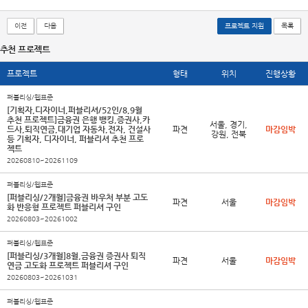
이전
다음
프로젝트 지원
목록
추천 프로젝트
프로젝트
형태
위치
진행상황
퍼블리싱/웹표준
[기획자,디자이너,퍼블리셔/52인/8,9월
추천 프로젝트]금융권 은행 뱅킹,증권사,카
서울, 경기,
드사,퇴직연금,대기업 자동차,전자, 건설사
파견
마감임박
강원, 전북
등 기획자, 디자이너, 퍼블리셔 추천 프로
젝트
20260810~20261109
퍼블리싱/웹표준
[퍼블리싱/2개월]금융권 바우처 부분 고도
파견
서울
마감임박
화 반응형 프로젝트 퍼블리셔 구인
20260803~20261002
퍼블리싱/웹표준
[퍼블리싱/3개월]8월,금융권 증권사 퇴직
파견
서울
마감임박
연금 고도화 프로젝트 퍼블리셔 구인
20260803~20261031
퍼블리싱/웹표준