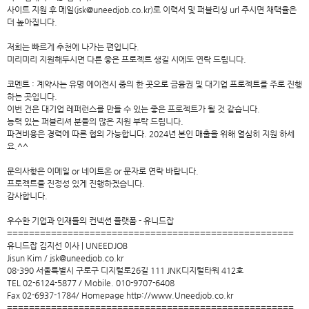
사이트 지원 후 메일(jsk@uneedjob.co.kr)로 이력서 및 퍼블리싱 url 주시면 채택율은
더 높아집니다.
저희는 빠르게 추천에 나가는 편입니다.
미리미리 지원해두시면 다른 좋은 프로젝트 생길 시에도 연락 드립니다.
코멘트 : 계약사는 유명 에이전시 중의 한 곳으로 금융권 및 대기업 프로젝트를 주로 진행
하는 곳입니다.
이번 건은 대기업 레퍼런스를 만들 수 있는 좋은 프로젝트가 될 것 같습니다.
능력 있는 퍼블리셔 분들의 많은 지원 부탁 드립니다.
파견비용은 경력에 따른 협의 가능합니다. 2024년 본인 매출을 위해 열심히 지원 하세
요.^^
문의사항은 이메일 or 네이트온 or 문자로 연락 바랍니다.
프로젝트를 진정성 있게 진행하겠습니다.
감사합니다.
우수한 기업과 인재들의 컨넥션 플랫폼 - 유니드잡
====================================================
유니드잡 김지선 이사 | UNEEDJOB
Jisun Kim / jsk@uneedjob.co.kr
08-390 서울특별시 구로구 디지털로26길 111 JNK디지털타워 412호
TEL 02-6124-5877 / Mobile. 010-9707-6408
Fax 02-6937-1784/ Homepage http://www.Uneedjob.co.kr
====================================================