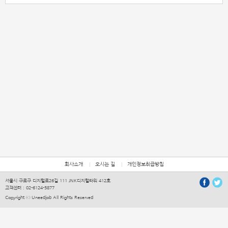
회사소개
오시는 길
개인정보취급방침
서울시 구로구 디지털로26길 111 JNK디지털타워 412호
고객센터 :
02-6124-5877
Copyright ⓒ Uneedjob All Rights Reserved